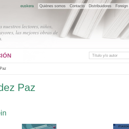
euskera
Quiénes somos
Contacto
Distribuidores
Foreign 
 nuestros lectores, niños,
ayores, las mejores obras de
a.
IÓN
 Paz
dez Paz
in