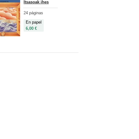
Itsasoak ihes
24 páginas
En papel
6,00 €