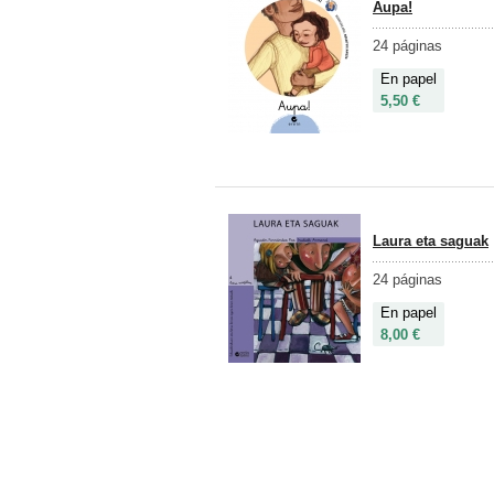
Aupa!
24 páginas
En papel
5,50 €
Laura eta saguak
24 páginas
En papel
8,00 €