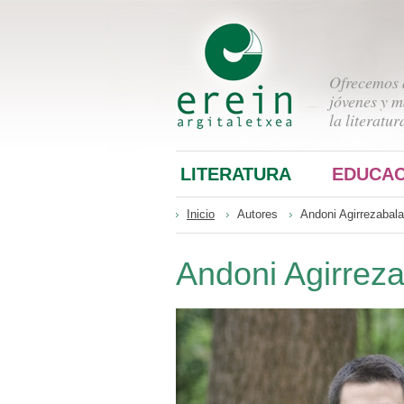
Ofrecemos a
jóvenes y m
la literatur
LITERATURA
EDUCAC
Inicio
Autores
Andoni Agirrezabala
Andoni Agirrez