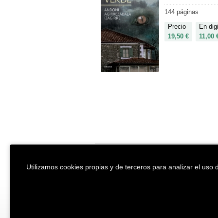
144 páginas
Precio
En digi
19,50 €
11,00 
EREIN Argitaletxea
Aviso legal y po
Utilizamos cookies propias y de terceros para analizar el uso d
Tolosa etorbidea 107.
Política de Coo
20018
DONOSTIA
Condiciones ge
Tfno.:
(+34) 943 218 300
Desarrollado p
Fax:
(+34) 943 218 311
erein@erein.eus