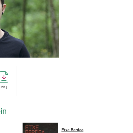
 Mb.]
in
Etxe Berdea