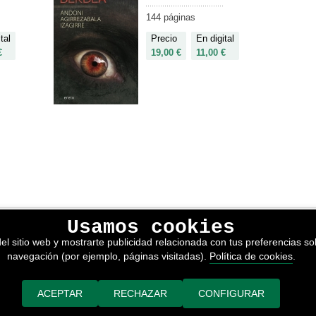
144 páginas
tal
Precio
En digital
€
19,00 €
11,00 €
Usamos cookies
lítica de privacidad
el sitio web y mostrarte publicidad relacionada con tus preferencias sob
kies
navegación (por ejemplo, páginas visitadas).
Política de cookies
.
nerales de venta
or adimedia
ACEPTAR
RECHAZAR
CONFIGURAR