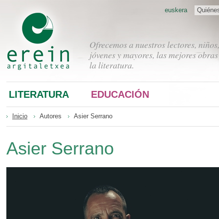
euskera
Quiéne
Ofrecemos a nuestros lectores, niños
jóvenes y mayores, las mejores obras
la literatura.
LITERATURA
EDUCACIÓN
Inicio
Autores
Asier Serrano
Asier Serrano