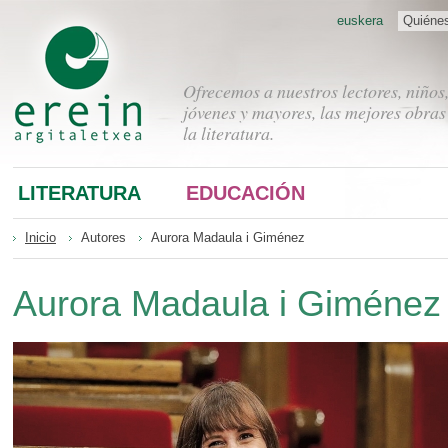
euskera
Quiéne
Ofrecemos a nuestros lectores, niños
jóvenes y mayores, las mejores obras
la literatura.
LITERATURA
EDUCACIÓN
Inicio
Autores
Aurora Madaula i Giménez
Aurora Madaula i Giménez