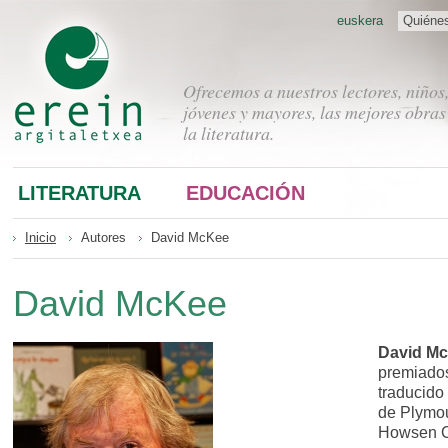
euskera
Quiéne
Ofrecemos a nuestros lectores, niños
jóvenes y mayores, las mejores obras
la literatura.
LITERATURA
EDUCACIÓN
Inicio
Autores
David McKee
David McKee
David M
premiados 
traducido
de Plymou
Howsen Co