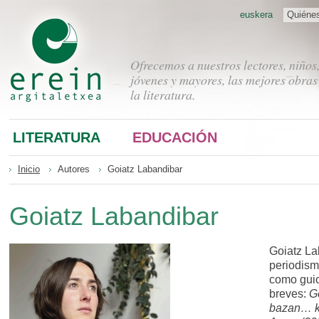
euskera
Quiéne
Ofrecemos a nuestros lectores, niños
jóvenes y mayores, las mejores obras
la literatura.
LITERATURA
EDUCACIÓN
Inicio
Autores
Goiatz Labandibar
Goiatz Labandibar
Goiatz La
periodism
como guio
breves:
G
bazan… k