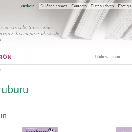
euskera
Quiénes somos
Contacto
Distribuidores
Foreign 
 nuestros lectores, niños,
ayores, las mejores obras de
a.
IÓN
ru
ruburu
in