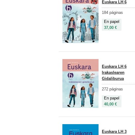
Euskara LH 6
184 páginas
En papel
37,00 €
Euskara LH 6
Irakaslearen
Gidaliburua
272 páginas
En papel
40,00 €
Euskara LH 3