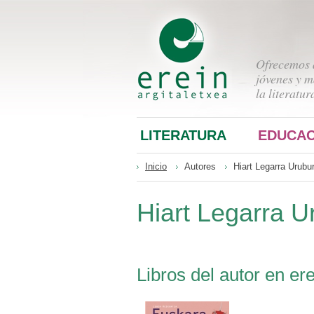
Ofrecemos a
jóvenes y m
la literatur
LITERATURA
EDUCAC
Inicio
Autores
Hiart Legarra Urubu
Hiart Legarra U
Libros del autor en ere