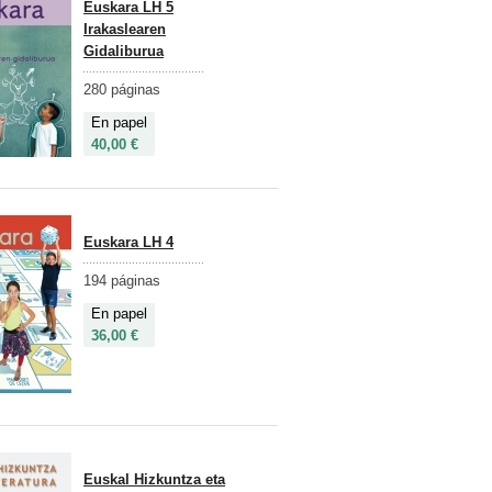
Euskara LH 5
Irakaslearen
Gidaliburua
280 páginas
En papel
40,00 €
Euskara LH 4
194 páginas
En papel
36,00 €
Euskal Hizkuntza eta