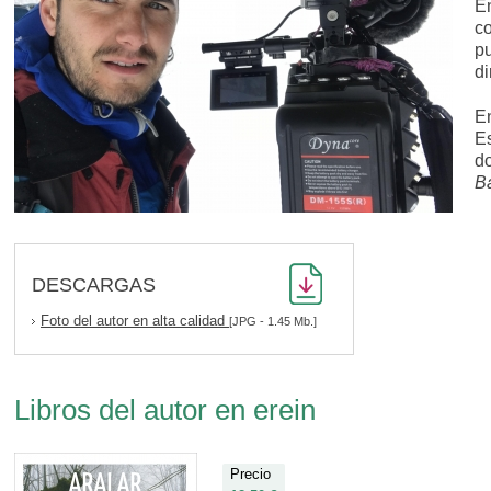
E
co
pu
di
E
Es
d
B
DESCARGAS
Foto del autor en alta calidad
[JPG - 1.45 Mb.]
Libros del autor en erein
Precio