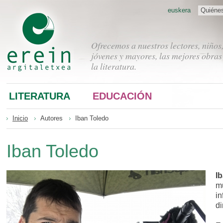
euskera
Quiéne
Ofrecemos a nuestros lectores, niños
jóvenes y mayores, las mejores obras
la literatura.
LITERATURA
EDUCACIÓN
Inicio
Autores
Iban Toledo
Iban Toledo
I
mu
in
di