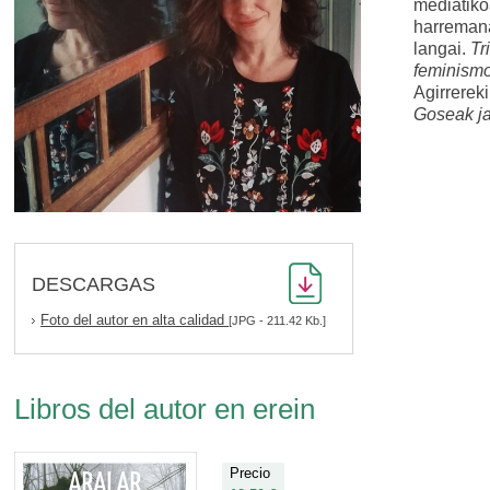
mediatiko
harremana
langai.
Tr
feminismo
Agirrerek
Goseak j
DESCARGAS
Foto del autor en alta calidad
[JPG - 211.42 Kb.]
Libros del autor en erein
Precio