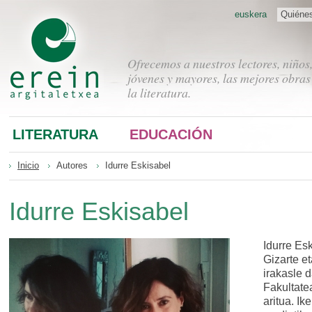
euskera
Quiéne
Ofrecemos a nuestros lectores, niños
jóvenes y mayores, las mejores obras
la literatura.
LITERATURA
EDUCACIÓN
Inicio
Autores
Idurre Eskisabel
Idurre Eskisabel
Idurre Es
Gizarte e
irakasle 
Fakultatea
aritua. Ik