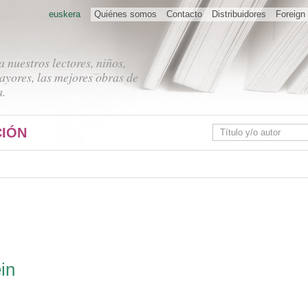
euskera
Quiénes somos
Contacto
Distribuidores
Foreign 
 nuestros lectores, niños,
ayores, las mejores obras de
a.
IÓN
in