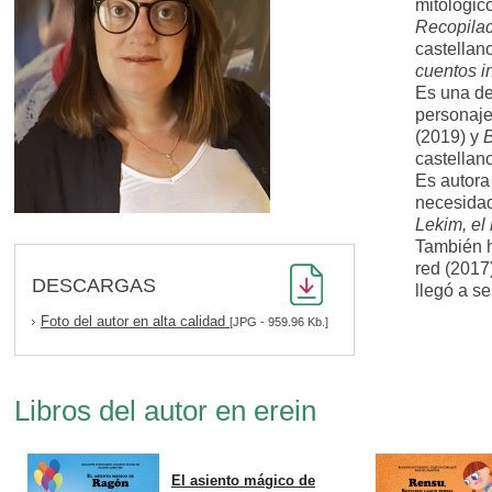
mitológico
Recopilaci
castellano
cuentos in
Es una de 
personaje
(2019) y
castellano
Es autora
necesida
Lekim, el
También h
red (2017)
DESCARGAS
llegó a s
Foto del autor en alta calidad
[JPG - 959.96 Kb.]
Libros del autor en erein
El asiento mágico de