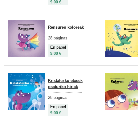
9,00 €
Rensuren koloreak
28 páginas
En papel
9,00 €
Kristalezko etxeek
osaturiko hiriak
28 páginas
En papel
9,00 €