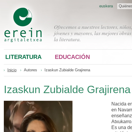
euskera
Quiéne
Ofrecemos a nuestros lectores, niños
jóvenes y mayores, las mejores obras
la literatura.
LITERATURA
EDUCACIÓN
Inicio
Autores
Izaskun Zubialde Grajirena
Izaskun Zubialde Grajirena
Nacida en
en Navarr
enseñanza
Atxukarro
Es una de