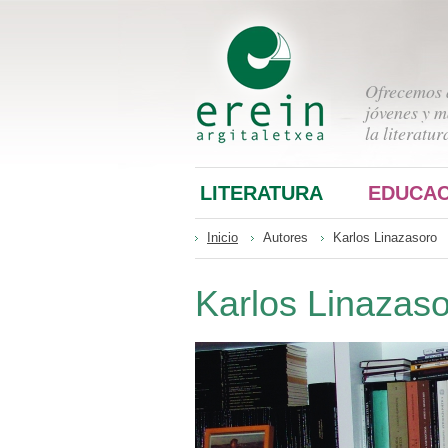
Ofrecemos a
jóvenes y m
la literatur
LITERATURA
EDUCAC
Inicio
Autores
Karlos Linazasoro
Karlos Linazas