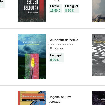
tal
€
Precio
En digital
15,50 €
8,50 €
Gaur orain da betiko
80 páginas
En papel
8,90 €
Hogeita sei urte
geroago