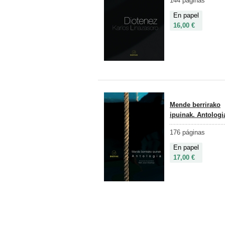
144 páginas
En papel
16,00 €
Mende berrirako
ipuinak. Antologi
176 páginas
En papel
17,00 €