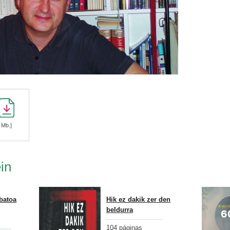
 Mb.]
in
batoa
Hik ez dakik zer den
beldurra
104 páginas