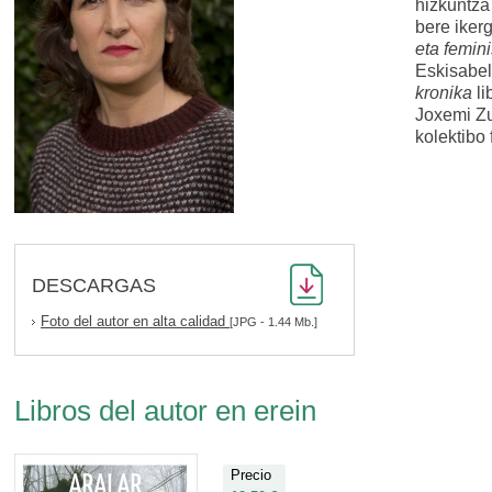
hizkuntza 
bere iker
eta femin
Eskisabel
kronika
li
Joxemi Zu
kolektibo
DESCARGAS
Foto del autor en alta calidad
[JPG - 1.44 Mb.]
Libros del autor en erein
Precio