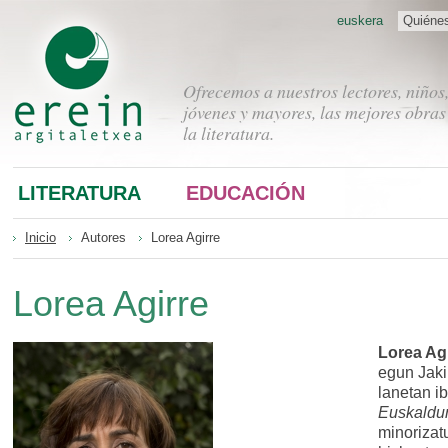
euskera
Quiéne
Ofrecemos a nuestros lectores, niños
jóvenes y mayores, las mejores obras
la literatura.
LITERATURA
EDUCACIÓN
Inicio
Autores
Lorea Agirre
Lorea Agirre
Lorea Ag
egun Jaki
lanetan ib
Euskaldu
minorizatu