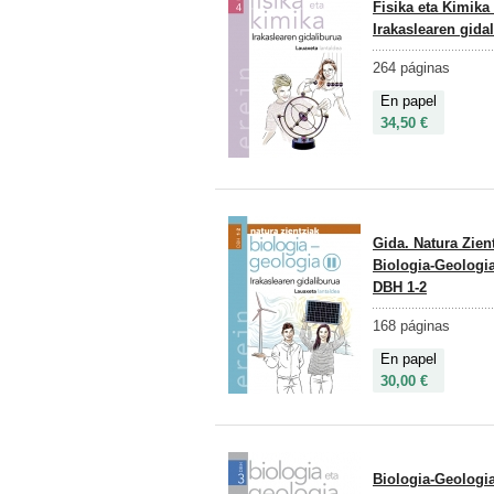
Fisika eta Kimika
Irakaslearen gida
264 páginas
En papel
34,50 €
Gida. Natura Zien
Biologia-Geologia
DBH 1-2
168 páginas
En papel
30,00 €
Biologia-Geologi