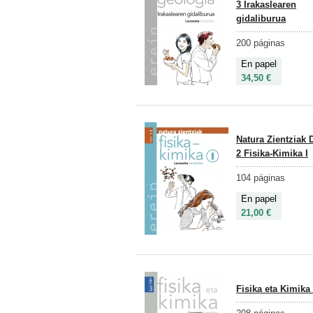
3 Irakaslearen
gidaliburua
200 páginas
En papel
34,50 €
Natura Zientziak 
2 Fisika-Kimika I
104 páginas
En papel
21,00 €
Fisika eta Kimika