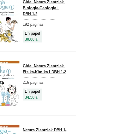
Gida. Natura Zientziak.
Biologia-Geologia I
DBH 1-2
192 páginas
En papel
30,00 €
Gida. Natura Zientziak.
Fisika-Kimika I DBH 1-2
216 páginas
En papel
34,50 €
Natura Zientziak DBH 1-