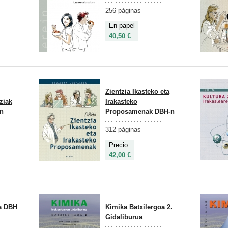
256 páginas
En papel
40,50 €
Zientzia Ikasteko eta
ziak
Irakasteko
en
Proposamenak DBH-n
312 páginas
Precio
42,00 €
oa DBH
Kimika Batxilergoa 2.
Gidaliburua