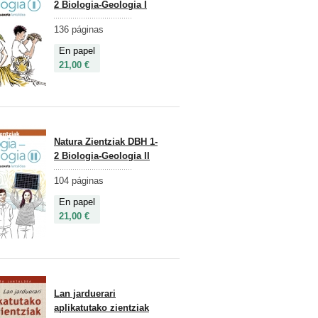
2 Biologia-Geologia I
136 páginas
En papel
21,00 €
Natura Zientziak DBH 1-
2 Biologia-Geologia II
104 páginas
En papel
21,00 €
Lan jarduerari
aplikatutako zientziak