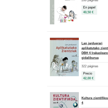
208 páginas
En papel
40,50 €
Lan jarduerari
aplikatutako zient
DBH 4 Irakaslear
gidaliburua
322 páginas
Precio
42,00 €
Kultura zientifik
4