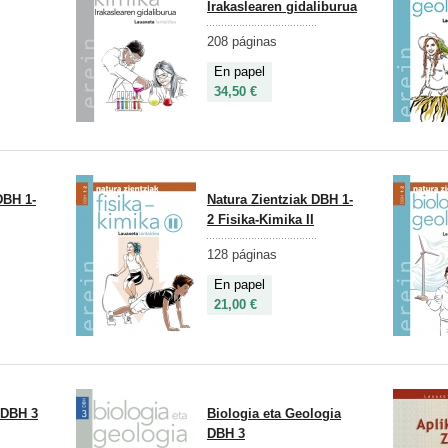
Irakaslearen gidaliburua
208 páginas
En papel
34,50 €
DBH 1-
Natura Zientziak DBH 1-
2 Fisika-Kimika II
128 páginas
En papel
21,00 €
 DBH 3
Biologia eta Geologia
DBH 3