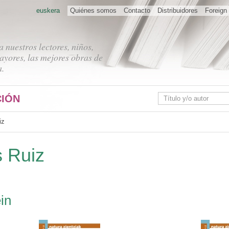
euskera
Quiénes somos
Contacto
Distribuidores
Foreign 
 nuestros lectores, niños,
ayores, las mejores obras de
a.
IÓN
iz
s Ruiz
in