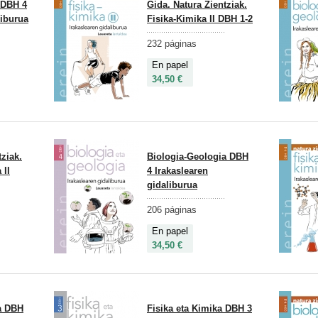
 DBH 4
Gida. Natura Zientziak.
liburua
Fisika-Kimika II DBH 1-2
232 páginas
En papel
34,50 €
tziak.
Biologia-Geologia DBH
 II
4 Irakaslearen
gidaliburua
206 páginas
En papel
34,50 €
a DBH
Fisika eta Kimika DBH 3