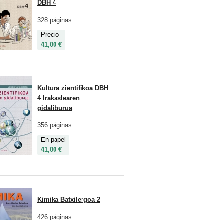
DBH 4
328 páginas
Precio
41,00 €
Kultura zientifikoa DBH
4 Irakaslearen
gidaliburua
356 páginas
En papel
41,00 €
Kimika Batxilergoa 2
426 páginas