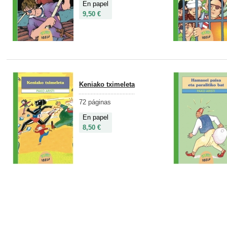
En papel
9,50 €
Keniako tximeleta
72 páginas
En papel
8,50 €