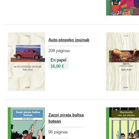
Auto-stopeko ipuinak
208 páginas
En papel
16,00 €
Zazpi pirata baltsa
batean
96 páginas