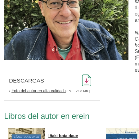
s
d
e
ar
N
C
h
S
(
m
es
DESCARGAS
Foto del autor en alta calidad
[JPG - 2.08 Mb.]
Libros del autor en erein
Iñaki bota daue