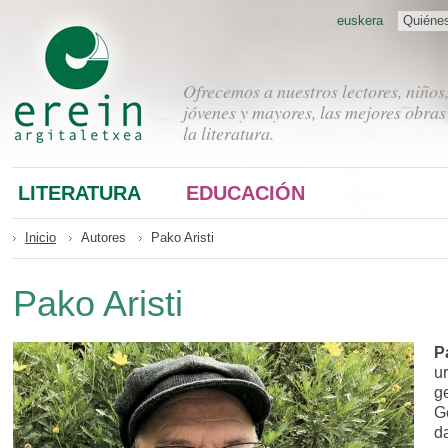
euskera
Quiéne
Ofrecemos a nuestros lectores, niños
jóvenes y mayores, las mejores obras
la literatura.
LITERATURA
EDUCACIÓN
Inicio
Autores
Pako Aristi
Pako Aristi
P
u
ge
G
d