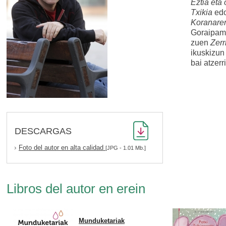
Eztia eta
Txikia
ed
Koranaren
Goraipame
zuen
Zerr
ikuskizun
bai atzerr
DESCARGAS
Foto del autor en alta calidad
[JPG - 1.01 Mb.]
Libros del autor en erein
Munduketariak