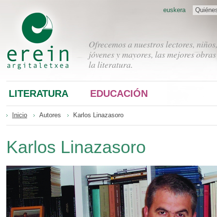
euskera
Quiéne
Ofrecemos a nuestros lectores, niños
jóvenes y mayores, las mejores obras
la literatura.
LITERATURA
EDUCACIÓN
Inicio
Autores
Karlos Linazasoro
Karlos Linazasoro