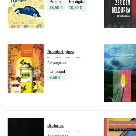
Precio
En digital
18,50 €
10,50 €
Nuvolari plaza
40 páginas
En papel
9,50 €
Diotenez