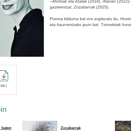
–
Ahotsak eta itzalak
(2018),
Atarian
(2022)– 
gazteentzat:
Zozabarrak
(2025).
Poema bilduma bat ere argitaratu du,
Hosto
eta
haurrentzako ipuin bat: Tximeletak hon
 Mb.]
in
n baten
Zozabarrak