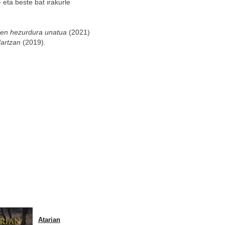
eta beste bat irakurle
en hezurdura unatua
(2021)
dartzan
(2019).
Atarian