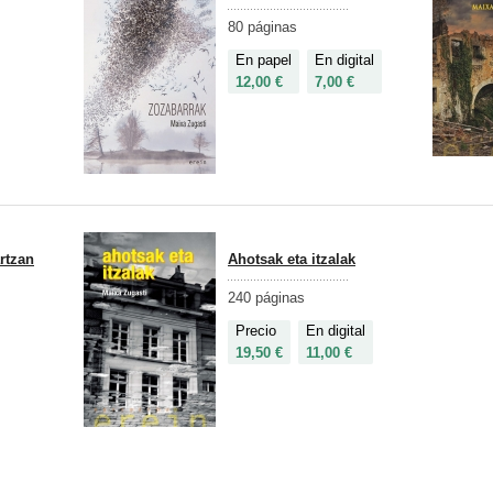
80 páginas
En papel
En digital
12,00 €
7,00 €
rtzan
Ahotsak eta itzalak
240 páginas
Precio
En digital
19,50 €
11,00 €