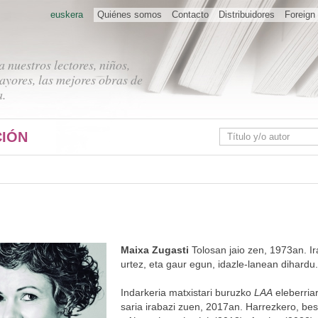
euskera
Quiénes somos
Contacto
Distribuidores
Foreign 
 nuestros lectores, niños,
ayores, las mejores obras de
a.
IÓN
Maixa Zugasti
Tolosan jaio zen, 1973an. Ir
urtez, eta gaur egun, idazle-lanean dihardu.
Indarkeria matxistari buruzko
LAA
eleberriar
saria irabazi zuen, 2017an. Harrezkero, beste