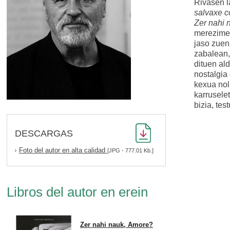
Rivasen 
salvaxe c
Zer nahi
merezimen
jaso zuen
zabalean, 
dituen ald
nostalgia 
kexua nol
karruselet
bizia, te
DESCARGAS
Foto del autor en alta calidad
[JPG - 777.01 Kb.]
Libros del autor en erein
Zer nahi nauk, Amore?