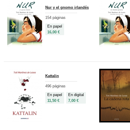
Nur y el gnomo irlandés
154 páginas
En papel
16,00 €
Kattalin
496 páginas
En papel
En digital
11,50 €
7,00 €