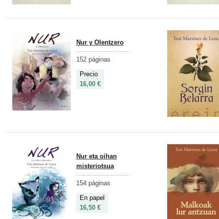
Nur y Olentzero
152 páginas
Precio
16,00 €
Nur eta oihan
misteriotsua
154 páginas
En papel
16,50 €