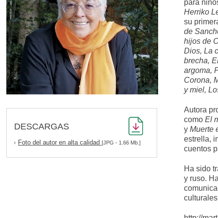
para niño
Herriko L
su primer
de Sancho
hijos de 
Dios, La 
brecha, El
argoma, P
Corona, M
y miel, L
Autora pro
como
El 
DESCARGAS
y
Muerte e
estrella,
Foto del autor en alta calidad
[JPG - 1.66 Mb.]
cuentos p
Ha sido t
y ruso. H
comunicac
culturales
http://ma