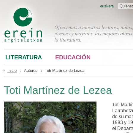
euskera
Quiéne
Ofrecemos a nuestros lectores, niños
jóvenes y mayores, las mejores obras
la literatura.
LITERATURA
EDUCACIÓN
Inicio
Autores
Toti Martínez de Lezea
Toti Martínez de Lezea
Toti Martí
Larrabetz
de su mar
1983 y 19
el Depart