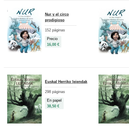
Nur y el circo
prodigioso
152 páginas
Precio
16,00 €
Euskal Herriko leiendak
298 páginas
En papel
38,50 €