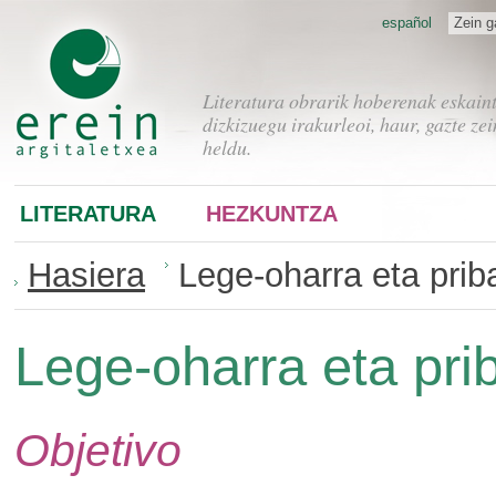
español
Zein g
Literatura obrarik hoberenak eskain
dizkizuegu irakurleoi, haur, gazte zei
heldu.
LITERATURA
HEZKUNTZA
Hasiera
Lege-oharra eta priba
Lege-oharra eta prib
Objetivo