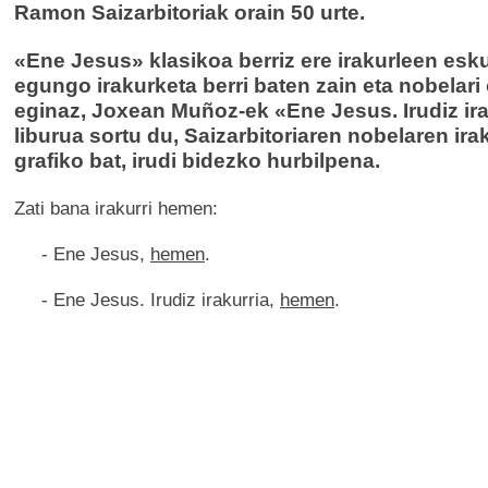
Ramon Saizarbitoriak orain 50 urte.
«Ene Jesus» klasikoa berriz ere irakurleen esk
egungo irakurketa berri baten zain eta nobelari
eginaz, Joxean Muñoz-ek «Ene Jesus. Irudiz ira
liburua sortu du, Saizarbitoriaren nobelaren ira
grafiko bat, irudi bidezko hurbilpena.
Zati bana irakurri hemen:
- Ene Jesus,
hemen
.
- Ene Jesus. Irudiz irakurria,
hemen
.