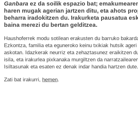
Ganbara
ez da soilik espazio bat; emakumearen
haren mugak agerian jartzen ditu, eta ahots pr
beharra iradokitzen du. Irakurketa pausatua es
baina merezi du bertan gelditzea.
Haushoferrek modu sotilean erakusten du barruko bakard
Ezkontza, familia eta eguneroko keinu txikiak hutsik ageri 
askotan. Idazkerak neurriz eta zehaztasunez eraikitzen du
isila, eta irakurlea pixkanaka murgiltzen da narratzaileare
Isiltasunak eta esaten ez denak indar handia hartzen dute
Zati bat irakurri,
hemen
.