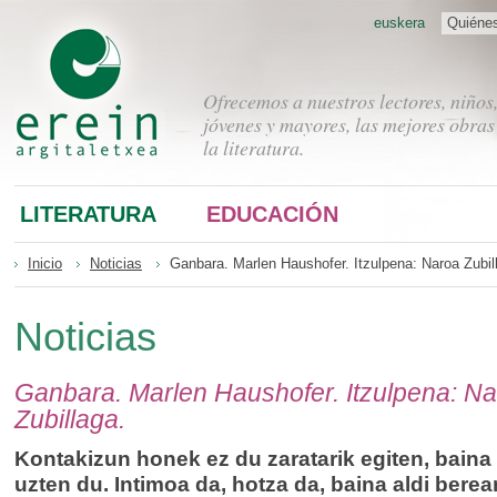
euskera
Quiéne
Ofrecemos a nuestros lectores, niños
jóvenes y mayores, las mejores obras
la literatura.
LITERATURA
EDUCACIÓN
Inicio
Noticias
Ganbara. Marlen Haushofer. Itzulpena: Naroa Zubil
Noticias
Ganbara. Marlen Haushofer. Itzulpena: N
Zubillaga.
Kontakizun honek ez du zaratarik egiten, baina
uzten du. Intimoa da, hotza da, baina aldi berea