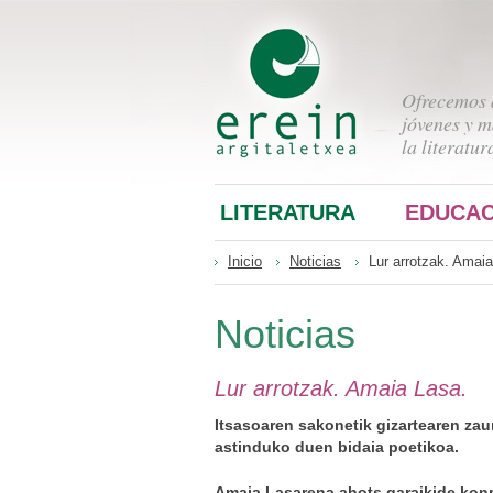
Ofrecemos a
jóvenes y m
la literatur
LITERATURA
EDUCAC
Inicio
Noticias
Lur arrotzak. Amai
Noticias
Lur arrotzak. Amaia Lasa.
Itsasoaren sakonetik gizartearen zaur
astinduko duen bidaia poetikoa.
Amaia Lasarena ahots garaikide konpr