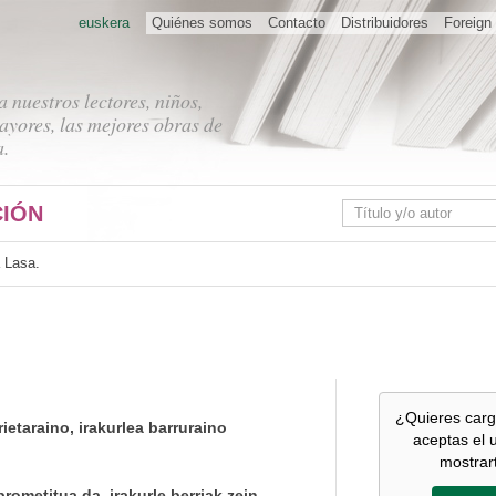
euskera
Quiénes somos
Contacto
Distribuidores
Foreign 
 nuestros lectores, niños,
ayores, las mejores obras de
a.
IÓN
a Lasa.
¿Quieres carg
ietaraino, irakurlea barruraino
aceptas el 
mostrar
ometitua da, irakurle berriak zein