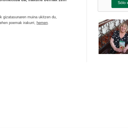
Sólo 
ek gizatasunaren muina ukitzen du,
ehen poemak irakurri,
hemen
.