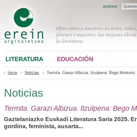
euskera
Quiéne
Ofrecemos a nuestros lectores, niños
jóvenes y mayores, las mejores obras
la literatura.
LITERATURA
EDUCACIÓN
Inicio
Noticias
Termita. Garazi Albizua. Itzulpena: Bego Montorio.
Noticias
Termita. Garazi Albizua. Itzulpena: Bego M
Gaztelaniazko Euskadi Literatura Saria 2025. E
gordina, feminista, ausarta...