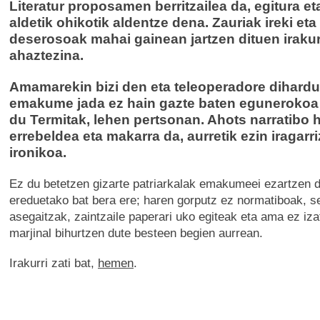
Literatur proposamen berritzailea da, egitura et
aldetik ohikotik aldentze dena. Zauriak ireki eta
deserosoak mahai gainean jartzen dituen iraku
ahaztezina.
Amamarekin bizi den eta teleoperadore dihard
emakume jada ez hain gazte baten egunerokoa
du Termitak, lehen pertsonan. Ahots narratibo h
errebeldea eta makarra da, aurretik ezin iragarr
ironikoa.
Ez du betetzen gizarte patriarkalak emakumeei ezartzen d
ereduetako bat bera ere; haren gorputz ez normatiboak, se
asegaitzak, zaintzaile paperari uko egiteak eta ama ez iza
marjinal bihurtzen dute besteen begien aurrean.
Irakurri zati bat,
hemen
.