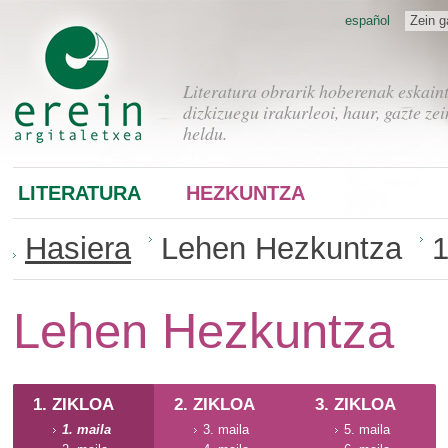
español
Zein g
Literatura obrarik hoberenak eskain
dizkizuegu irakurleoi, haur, gazte zei
heldu.
LITERATURA
HEZKUNTZA
Hasiera
Lehen Hezkuntza
1
Lehen Hezkuntza
1. ZIKLOA
2. ZIKLOA
3. ZIKLOA
1. maila
3. maila
5. maila