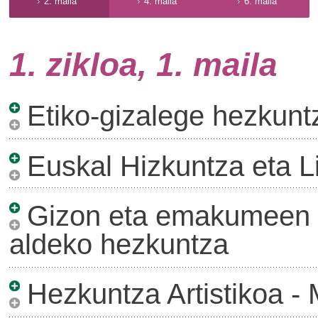
2. maila
4. maila
6. maila
1. zikloa, 1. maila
Etiko-gizalege hezkunt
Euskal Hizkuntza eta Li
Gizon eta emakumeen a
aldeko hezkuntza
Hezkuntza Artistikoa -