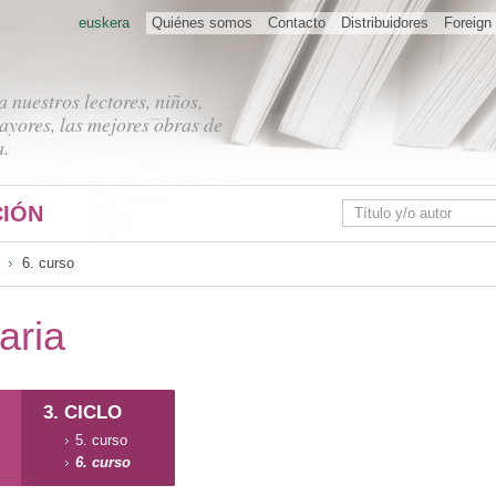
euskera
Quiénes somos
Contacto
Distribuidores
Foreign 
 nuestros lectores, niños,
ayores, las mejores obras de
a.
IÓN
6. curso
aria
3. CICLO
5. curso
6. curso