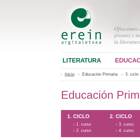
Ofrecemos a
jóvenes y m
la literatur
LITERATURA
EDUCAC
Inicio
Educación Primaria
3. ciclo
Educación Prim
1. CICLO
2. CICLO
1. curso
3. curso
2. curso
4. curso