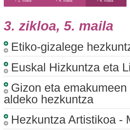
2. maila
4. maila
6. maila
3. zikloa, 5. maila
Etiko-gizalege hezkunt
Euskal Hizkuntza eta Li
Gizon eta emakumeen a
aldeko hezkuntza
Hezkuntza Artistikoa -