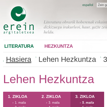
español
Zein g
Literatura obrarik hoberenak eskain
dizkizuegu irakurleoi, haur, gazte zei
heldu.
LITERATURA
HEZKUNTZA
Hasiera
Lehen Hezkuntza
3
Lehen Hezkuntza
1. ZIKLOA
2. ZIKLOA
3. ZIKLOA
1. maila
3. maila
5. maila