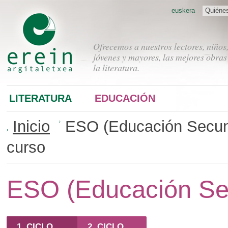
euskera
Quiéne
Ofrecemos a nuestros lectores, niños
jóvenes y mayores, las mejores obras
la literatura.
LITERATURA
EDUCACIÓN
Inicio
ESO (Educación Secund
curso
ESO (Educación Sec
1. CICLO
2. CICLO