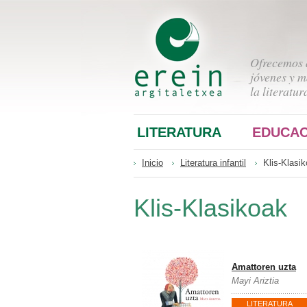
Ofrecemos a
jóvenes y m
la literatur
LITERATURA
EDUCAC
Inicio
Literatura infantil
Klis-Klasi
Klis-Klasikoak
Amattoren uzta
Mayi Ariztia
LITERATURA