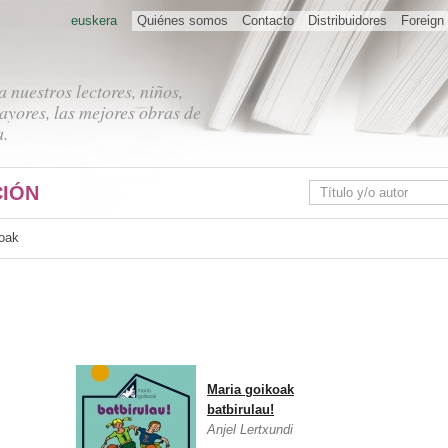
euskera
Quiénes somos
Contacto
Distribuidores
Foreign 
 nuestros lectores, niños,
ayores, las mejores obras de
a.
IÓN
koak
Maria goikoak
batbirulau!
Anjel Lertxundi