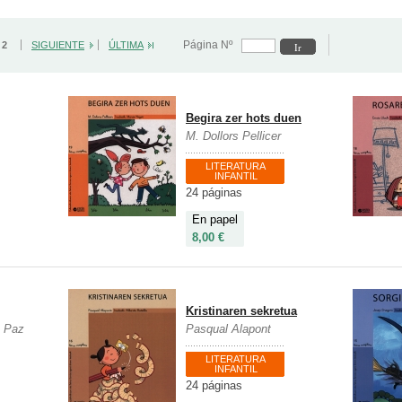
Página Nº
/ 2
SIGUIENTE
ÚLTIMA
Begira zer hots duen
M. Dollors Pellicer
LITERATURA
INFANTIL
24 páginas
En papel
8,00 €
Kristinaren sekretua
z Paz
Pasqual Alapont
LITERATURA
INFANTIL
24 páginas