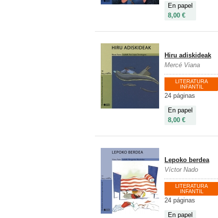
En papel
8,00 €
Hiru adiskideak
Mercé Viana
LITERATURA
INFANTIL
24 páginas
En papel
8,00 €
Lepoko berdea
Víctor Nado
LITERATURA
INFANTIL
24 páginas
En papel