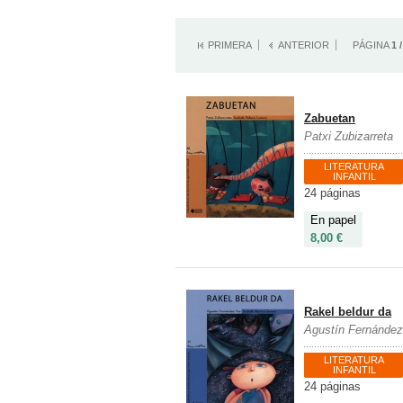
PRIMERA
ANTERIOR
PÁGINA
1 
Zabuetan
Patxi Zubizarreta
LITERATURA
INFANTIL
24 páginas
En papel
8,00 €
Rakel beldur da
Agustín Fernánde
LITERATURA
INFANTIL
24 páginas