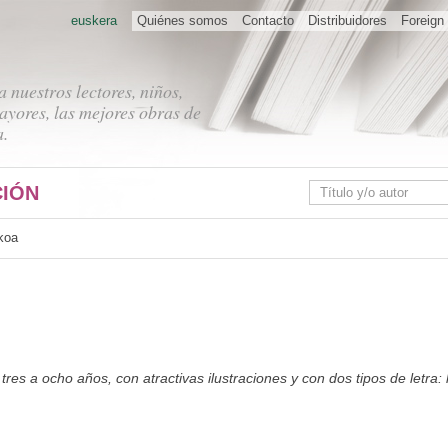
euskera
Quiénes somos
Contacto
Distribuidores
Foreign 
 nuestros lectores, niños,
ayores, las mejores obras de
a.
IÓN
koa
tres a ocho años, con atractivas ilustraciones y con dos tipos de letra: 