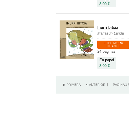
8,00 €
Inurri bitxia
Mariasun Landa
LITERATURA
INFANTIL
24 páginas
En papel
8,00 €
PRIMERA
ANTERIOR
PÁGINA
1 