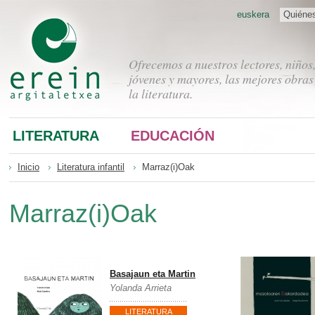
euskera
Quiéne
Ofrecemos a nuestros lectores, niños
jóvenes y mayores, las mejores obras
la literatura.
LITERATURA
EDUCACIÓN
Inicio
Literatura infantil
Marraz(i)Oak
Marraz(i)Oak
Basajaun eta Martin
Yolanda Arrieta
LITERATURA