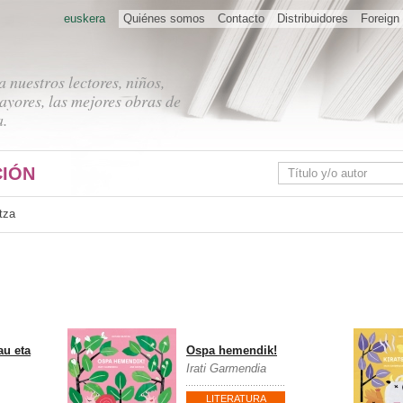
euskera
Quiénes somos
Contacto
Distribuidores
Foreign 
 nuestros lectores, niños,
ayores, las mejores obras de
a.
IÓN
tza
au eta
Ospa hemendik!
Irati Garmendia
LITERATURA