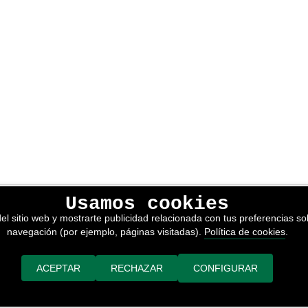
Usamos cookies
lítica de privacidad
el sitio web y mostrarte publicidad relacionada con tus preferencias sob
kies
navegación (por ejemplo, páginas visitadas).
Política de cookies
.
nerales de venta
or adimedia
ACEPTAR
RECHAZAR
CONFIGURAR