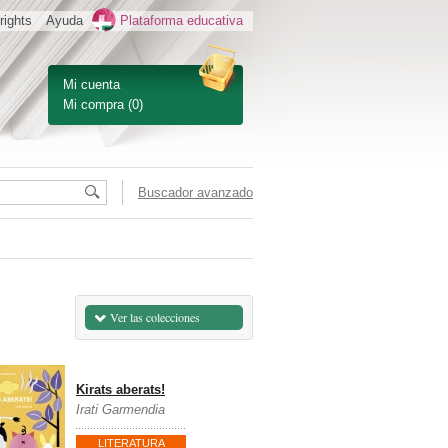
rights
Ayuda
Plataforma educativa
Mi cuenta
Mi compra
(0)
Buscador avanzado
Ver las colecciones
Kirats aberats!
Irati Garmendia
LITERATURA