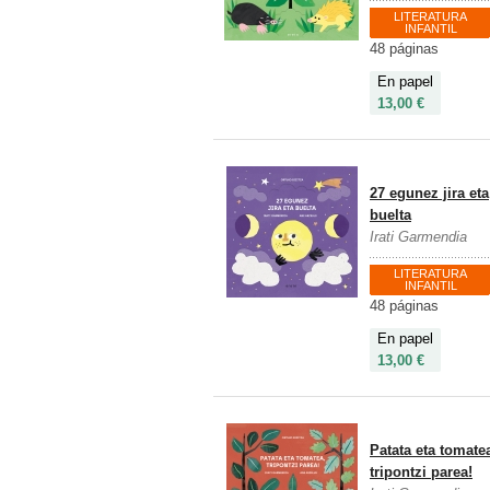
LITERATURA
INFANTIL
48 páginas
En papel
13,00 €
27 egunez jira eta
buelta
Irati Garmendia
LITERATURA
INFANTIL
48 páginas
En papel
13,00 €
Patata eta tomate
tripontzi parea!