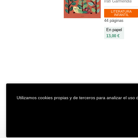
Irati Garmendia
LITERATURA
INFANTIL
44 páginas
En papel
13,00 €
EREIN Argitaletxea
Aviso legal y po
Utilizamos cookies propias y de terceros para analizar el uso d
Tolosa etorbidea 107.
Política de Coo
20018
DONOSTIA
Condiciones ge
Tfno.:
(+34) 943 218 300
Desarrollado p
Fax:
(+34) 943 218 311
erein@erein.eus