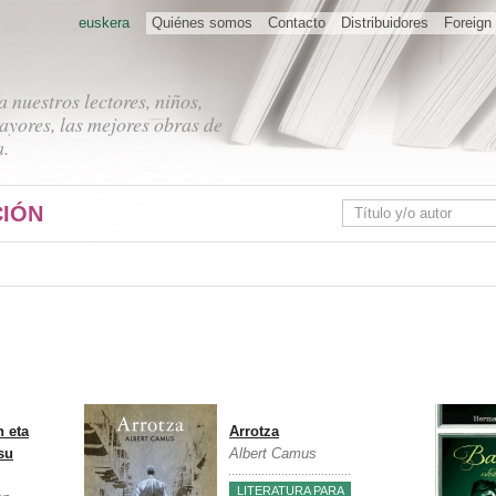
euskera
Quiénes somos
Contacto
Distribuidores
Foreign 
 nuestros lectores, niños,
ayores, las mejores obras de
a.
IÓN
n eta
Arrotza
su
Albert Camus
LITERATURA PARA