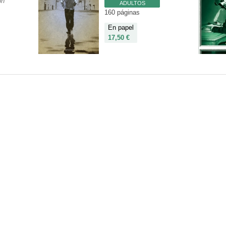
on
ADULTOS
160 páginas
En papel
17,50 €