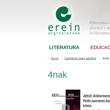
Ofrecemos a
jóvenes y m
la literatur
LITERATURA
EDUCAC
Inicio
Literatura para adultos
4nak
4nak
Jekyll doktoreare
Hyde jaunaren ka
bitxia