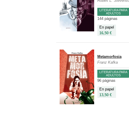
Robert L. Stevens
LITERATURA PARA
ADULTOS
144 páginas
En papel
16,50 €
Metamorfosia
Franz Kafka
LITERATURA PARA
ADULTOS
96 páginas
En papel
13,50 €