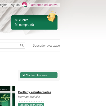
rights
Ayuda
Plataforma educativa
Mi cuenta
Mi compra
(0)
Buscador avanzado
Ver las colecciones
Bartleby eskribatzailea
Herman Melville
LITERATURA PARA