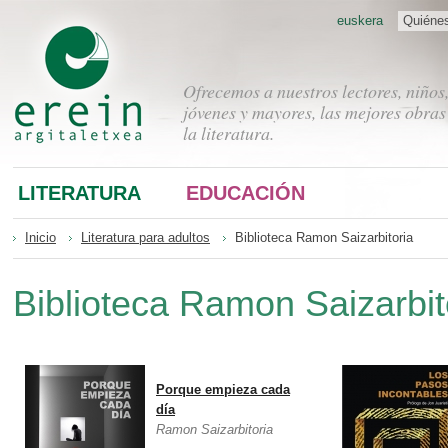
euskera
Quiéne
Ofrecemos a nuestros lectores, niños
jóvenes y mayores, las mejores obras
la literatura.
LITERATURA
EDUCACIÓN
Inicio
Literatura para adultos
Biblioteca Ramon Saizarbitoria
Biblioteca Ramon Saizarbit
Porque empieza cada
día
Ramon Saizarbitoria