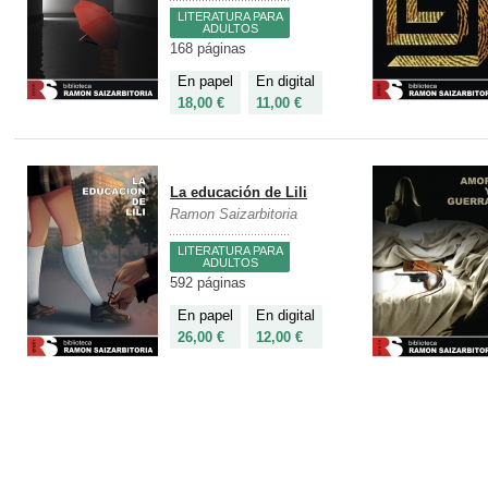
LITERATURA PARA
ADULTOS
168 páginas
En papel
En digital
18,00 €
11,00 €
La educación de Lili
Ramon Saizarbitoria
LITERATURA PARA
ADULTOS
592 páginas
En papel
En digital
26,00 €
12,00 €