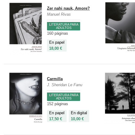
Zer nahi nauk, Amore?
Manuel Rivas
LITERATURA PARA
ADULTOS
160 páginas
En papel
18,00 €
Carmilla
J. Sheridan Le Fanu
LITERATURA PARA
ADULTOS
152 páginas
En papel
En digital
17,50 €
10,00 €