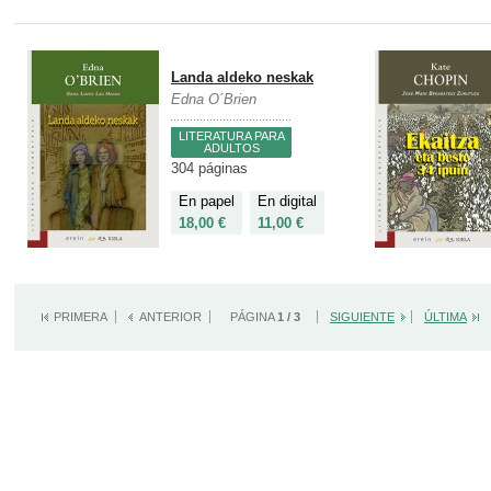
Landa aldeko neskak
Edna O´Brien
LITERATURA PARA
ADULTOS
304 páginas
En papel
En digital
18,00 €
11,00 €
PRIMERA
ANTERIOR
PÁGINA
1 / 3
SIGUIENTE
ÚLTIMA