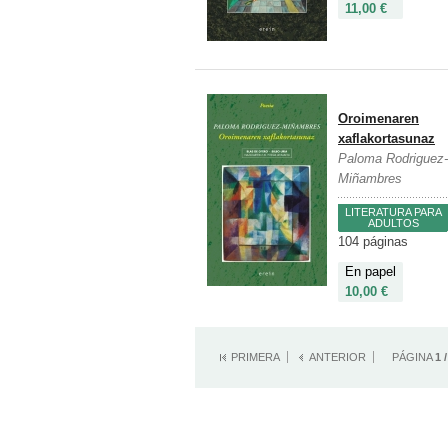
11,00 €
Oroimenaren
xaflakortasunaz
Paloma Rodriguez-
Miñambres
LITERATURA PARA
ADULTOS
104 páginas
En papel
10,00 €
PRIMERA
ANTERIOR
PÁGINA
1 