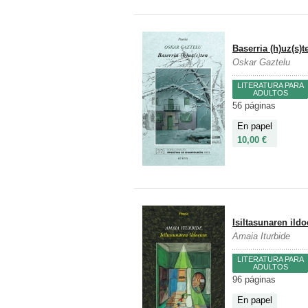
Baserria (h)uz(s)t
Oskar Gaztelu
LITERATURA PARA
ADULTOS
56 páginas
En papel
10,00 €
Isiltasunaren ildo
Amaia Iturbide
LITERATURA PARA
ADULTOS
96 páginas
En papel