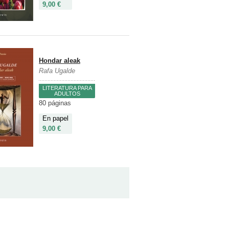
9,00 €
Hondar aleak
Rafa Ugalde
LITERATURA PARA
ADULTOS
80 páginas
En papel
9,00 €