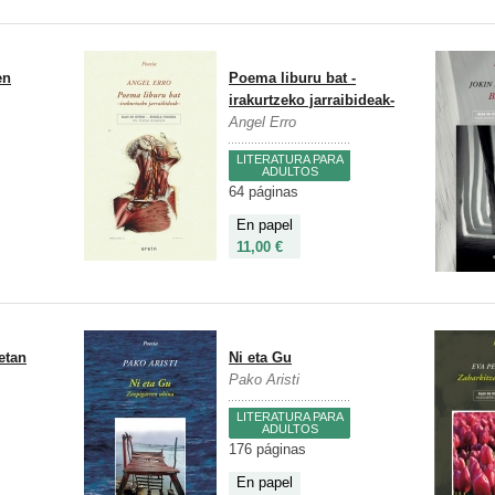
en
Poema liburu bat -
irakurtzeko jarraibideak-
Angel Erro
LITERATURA PARA
ADULTOS
64 páginas
En papel
11,00 €
etan
Ni eta Gu
Pako Aristi
LITERATURA PARA
ADULTOS
176 páginas
En papel