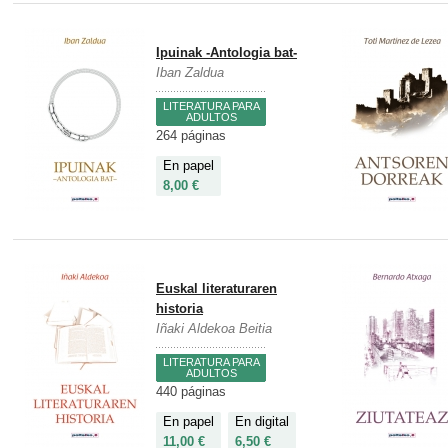
Ipuinak -Antologia bat-
Iban Zaldua
LITERATURA PARA
ADULTOS
264 páginas
En papel
8,00 €
Euskal literaturaren
historia
Iñaki Aldekoa Beitia
LITERATURA PARA
ADULTOS
440 páginas
En papel
En digital
11,00 €
6,50 €