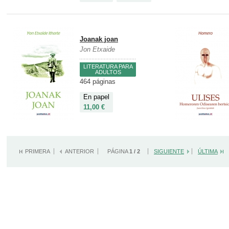
Joanak joan
Jon Etxaide
LITERATURA PARA
ADULTOS
464 páginas
En papel
11,00 €
PRIMERA
ANTERIOR
PÁGINA
1 / 2
SIGUIENTE
ÚLTIMA