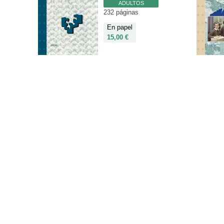
ADULTOS
232 páginas
En papel
15,00 €