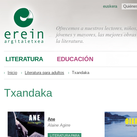
euskera
Quiéne
Ofrecemos a nuestros lectores, niños
jóvenes y mayores, las mejores obras
la literatura.
LITERATURA
EDUCACIÓN
Inicio
Literatura para adultos
Txandaka
Txandaka
Ane
Alaine Agirre
LITERATURA PARA