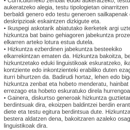
• Curriculumeko zenbait eduki aukeratzeko, test
aukeratzeko alegia, testu tipologietan oinarritzen
berbaldi genero edo testu generoen sailkapenak 
deskripzioak eskaintzen dizkigute eta.
• Ikuspegi askotarik abiatutako ikerketek argi uz
hizkuntza bat baino gehiagoren jabekuntza proz
elkarren arteko lotura estua dutela.
• Hizkuntza ezberdinen jabekuntza besteekiko
elkarrekintzan ematen da. Hizkuntza bakoitza, b
hizkuntzetako eduki linguistikoak eskuratzeko, ik
kontziente edo inkontzienteki erabiliko duten e
iturri bihurtzen da. Badirudi hortaz, lehen edo bi
hizkuntza zenbat eta hobeto menderatu, hainbat
errezago eta hobeto eskuratuko direla hurrengoa
• Gainera, diskurtso generoak hizkuntza guztieta
berdintsuak dira, ekoizpen baldintzei berdin eran
diete eta testu egitura berdintsua dute. Hizkuntza
bestera aldatzen dena, bakoitzaren azaleko osag
linguistikoak dira.