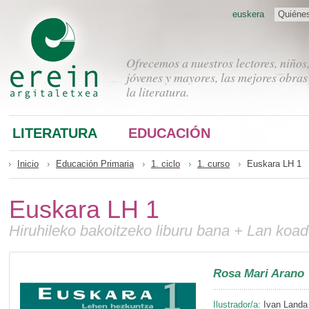
euskera
Quiéne
Ofrecemos a nuestros lectores, niños
jóvenes y mayores, las mejores obras
la literatura.
LITERATURA
EDUCACIÓN
Inicio
Educación Primaria
1. ciclo
1. curso
Euskara LH 1
Euskara LH 1
Hiruhileko bakoitzeko liburu bana + Lan koa
Rosa Mari Arano
Ilustrador/a:
Ivan Landa