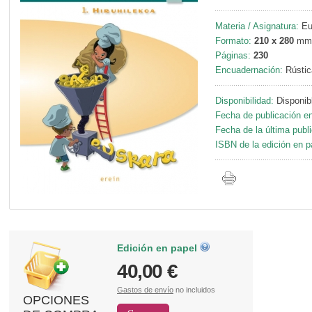
Materia / Asignatura:
Eus
Formato:
210 x 280
mm
Páginas:
230
Encuadernación:
Rústic
Disponibilidad:
Disponib
Fecha de publicación en
Fecha de la última publ
ISBN de la edición en p
Edición en papel
40,00 €
Gastos de envío
no incluidos
OPCIONES