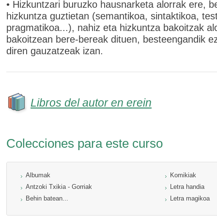
• Hizkuntzari buruzko hausnarketa alorrak ere, b
hizkuntza guztietan (semantikoa, sintaktikoa, tes
pragmatikoa...), nahiz eta hizkuntza bakoitzak al
bakoitzean bere-bereak dituen, besteengandik e
diren gauzatzeak izan.
Libros del autor en erein
Colecciones para este curso
Albumak
Komikiak
Antzoki Txikia - Gorriak
Letra handia
Behin batean...
Letra magikoa