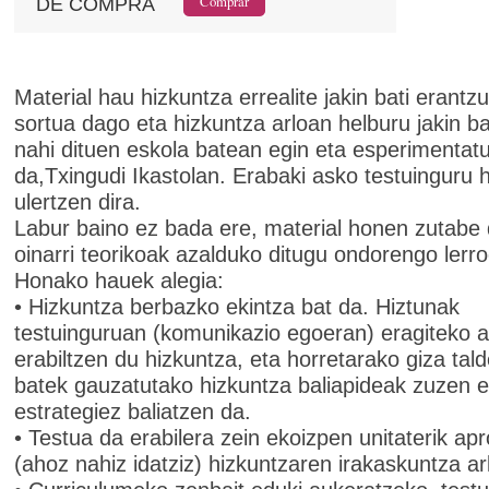
DE COMPRA
Material hau hizkuntza errealite jakin bati erantz
sortua dago eta hizkuntza arloan helburu jakin ba
nahi dituen eskola batean egin eta esperimentatu
da,Txingudi Ikastolan. Erabaki asko testuinguru 
ulertzen dira.
Labur baino ez bada ere, material honen zutabe 
oinarri teorikoak azalduko ditugu ondorengo lerro
Honako hauek alegia:
• Hizkuntza berbazko ekintza bat da. Hiztunak
testuinguruan (komunikazio egoeran) eragiteko
erabiltzen du hizkuntza, eta horretarako giza tald
batek gauzatutako hizkuntza baliapideak zuzen e
estrategiez baliatzen da.
• Testua da erabilera zein ekoizpen unitaterik a
(ahoz nahiz idatziz) hizkuntzaren irakaskuntza ar