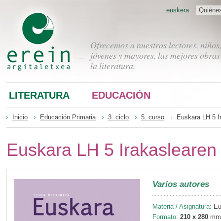
euskera
Quiéne
Ofrecemos a nuestros lectores, niños
jóvenes y mayores, las mejores obras
la literatura.
LITERATURA
EDUCACIÓN
Inicio
Educación Primaria
3. ciclo
5. curso
Euskara LH 5 I
Euskara LH 5 Irakaslearen
Varios autores
Materia / Asignatura:
Eus
Formato:
210 x 280
mm