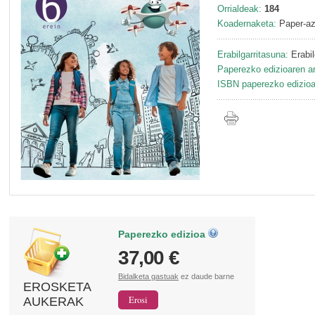
Orrialdeak:
184
Koadernaketa:
Paper-az
Erabilgarritasuna:
Erabil
Paperezko edizioaren ar
ISBN paperezko edizioa
Paperezko edizioa
37,00 €
Bidalketa gastuak
ez daude barne
EROSKETA
AUKERAK