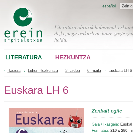
español
Zein g
Literatura obrarik hoberenak eskain
dizkizuegu irakurleoi, haur, gazte zei
heldu.
LITERATURA
HEZKUNTZA
Hasiera
Lehen Hezkuntza
3. zikloa
6. maila
Euskara LH 6
Euskara LH 6
Zenbait egile
Gaia / Ikasgaia:
Euskal 
Formatua:
210 x 280
m