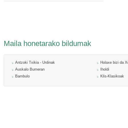
Maila honetarako bildumak
Antzoki Txikia - Urdinak
Holaxe bizi da X
Auskalo Bumeran
Iholdi
Bambulo
Klis-Klasikoak