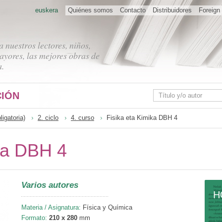
euskera
Quiénes somos
Contacto
Distribuidores
Foreign 
 nuestros lectores, niños,
ayores, las mejores obras de
a.
IÓN
igatoria)
2. ciclo
4. curso
Fisika eta Kimika DBH 4
ika DBH 4
Varios autores
H
Materia / Asignatura:
Física y Química
Formato:
210 x 280
mm