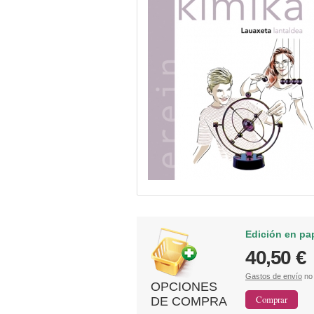
Edición en pa
40,50 €
Gastos de envío
no 
OPCIONES
DE COMPRA