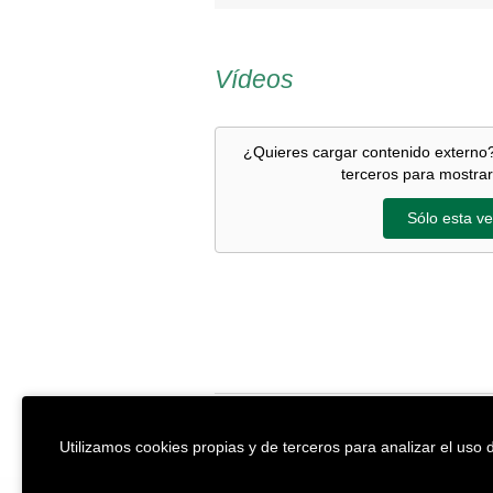
Vídeos
¿Quieres cargar contenido externo?
terceros para mostrar
Sólo esta ve
EREIN Argitaletxea
Aviso legal y po
Utilizamos cookies propias y de terceros para analizar el uso d
Tolosa etorbidea 107.
Política de Coo
20018
DONOSTIA
Condiciones ge