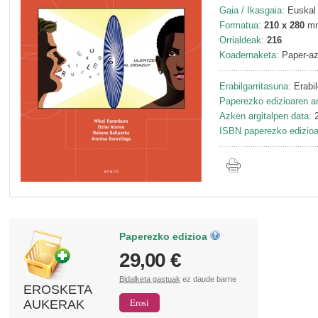
Gaia / Ikasgaia:
Euskal 
Formatua:
210 x 280
m
Orrialdeak:
216
Koadernaketa:
Paper-az
Erabilgarritasuna:
Erabil
Paperezko edizioaren ar
Azken argitalpen data:
2
ISBN paperezko edizioa
Paperezko edizioa
29,00 €
Bidalketa gastuak
ez daude barne
EROSKETA
AUKERAK