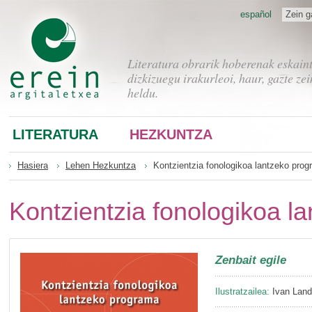
español
Zein g
Literatura obrarik hoberenak eskain
dizkizuegu irakurleoi, haur, gazte zei
heldu.
LITERATURA
HEZKUNTZA
Hasiera
Lehen Hezkuntza
Kontzientzia fonologikoa lantzeko pro
Kontzientzia fonologikoa l
Zenbait egile
Ilustratzailea:
Ivan Lan