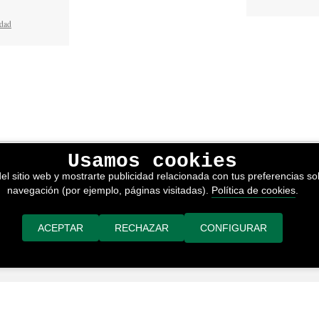
idad
Usamos cookies
lítica de privacidad
el sitio web y mostrarte publicidad relacionada con tus preferencias sob
kies
navegación (por ejemplo, páginas visitadas).
Política de cookies
.
nerales de venta
or adimedia
ACEPTAR
RECHAZAR
CONFIGURAR