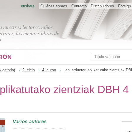
euskera
Quiénes somos
Contacto
Distribuidores
Foreign 
 nuestros lectores, niños,
ayores, las mejores obras de
a.
IÓN
igatoria)
2. ciclo
4. curso
Lan jarduerari aplikatutako zientziak DB
aplikatutako zientziak DBH 4
Varios autores