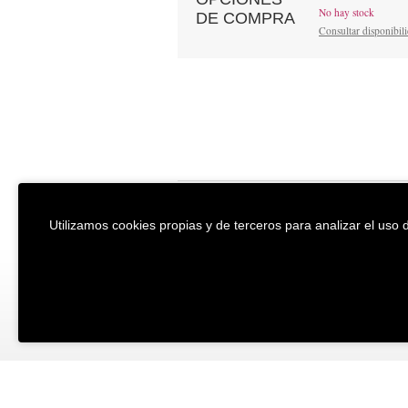
No hay stock
DE COMPRA
Consultar disponibil
EREIN Argitaletxea
Aviso legal y po
Utilizamos cookies propias y de terceros para analizar el uso d
Tolosa etorbidea 107.
Política de Coo
20018
DONOSTIA
Condiciones ge
Tfno.:
(+34) 943 218 300
Desarrollado p
Fax:
(+34) 943 218 311
erein@erein.eus