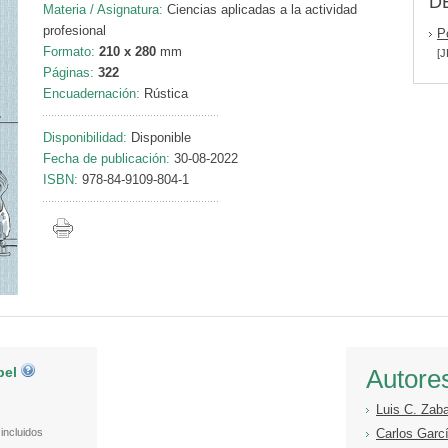
D
Materia / Asignatura:
Ciencias aplicadas a la actividad
profesional
P
Formato:
210 x 280
mm
[J
Páginas:
322
Encuadernación:
Rústica
Disponibilidad:
Disponible
Fecha de publicación:
30-08-2022
ISBN:
978-84-9109-804-1
pel
Autore
Luis C. Zaba
incluidos
Carlos Garc