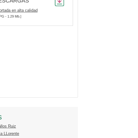
ESCARGAS
ortada en alta calidad
PG - 1.29 Mb.]
s
llos Ruiz
ía LLorente