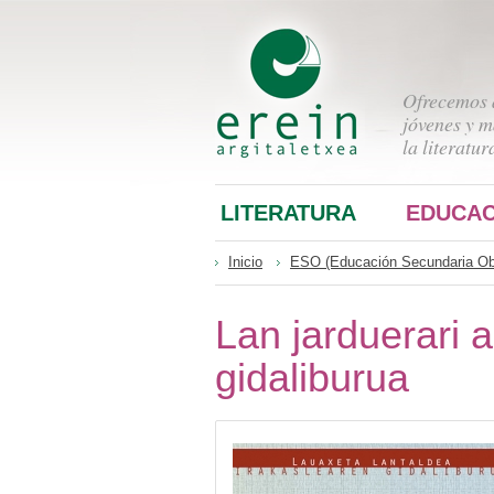
Ofrecemos a
jóvenes y m
la literatur
LITERATURA
EDUCAC
Inicio
ESO (Educación Secundaria Obl
Lan jarduerari 
gidaliburua