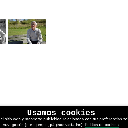
Usamos cookies
lítica de privacidad
el sitio web y mostrarte publicidad relacionada con tus preferencias sob
kies
navegación (por ejemplo, páginas visitadas).
Política de cookies
.
nerales de venta