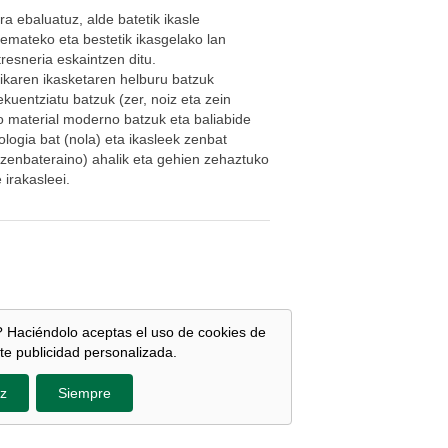
a ebaluatuz, alde batetik ikasle
zemateko eta bestetik ikasgelako lan
tresneria eskaintzen ditu.
ikaren ikasketaren helburu batzuk
ekuentziatu batzuk (zer, noiz eta zein
o material moderno batzuk eta baliabide
ologia bat (nola) eta ikasleek zenbat
zenbateraino) ahalik eta gehien zehaztuko
 irakasleei.
 Haciéndolo aceptas el uso de cookies de
te publicidad personalizada.
z
Siempre