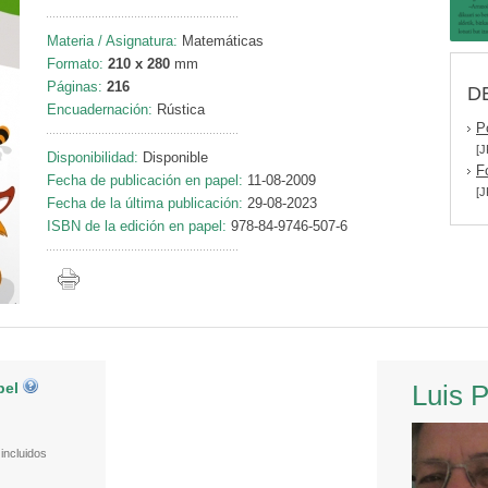
Materia / Asignatura:
Matemáticas
Formato:
210 x 280
mm
Páginas:
216
D
Encuadernación:
Rústica
P
[J
Disponibilidad:
Disponible
F
Fecha de publicación en papel:
11-08-2009
[J
Fecha de la última publicación:
29-08-2023
ISBN de la edición en papel:
978-84-9746-507-6
pel
Luis 
incluidos