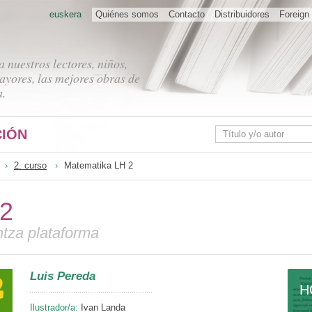
euskera
Quiénes somos
Contacto
Distribuidores
Foreign 
 nuestros lectores, niños,
ayores, las mejores obras de
a.
IÓN
2. curso
Matematika LH 2
 2
ntza plataforma
Luis Pereda
H
Ilustrador/a:
Ivan Landa