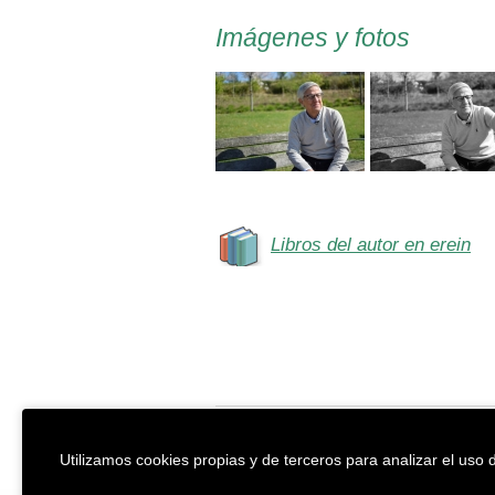
Imágenes y fotos
Libros del autor en erein
EREIN Argitaletxea
Aviso legal y po
Utilizamos cookies propias y de terceros para analizar el uso d
Tolosa etorbidea 107.
Política de Coo
20018
DONOSTIA
Condiciones ge