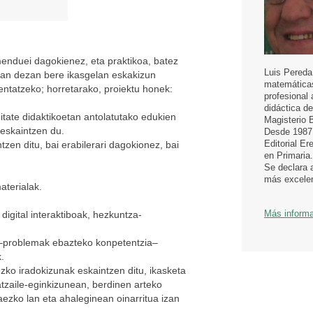
menduei dagokienez, eta praktikoa, batez
Luis Pereda
izan dezan bere ikasgelan eskakizun
matemáticas
mentatzeko; horretarako, proiektu honek:
profesional 
didáctica d
itate didaktikoetan antolatutako edukien
Magisterio 
eskaintzen du.
Desde 1987 
Editorial E
zen ditu, bai erabilerari dagokionez, bai
en Primaria.
Se declara 
más excelen
aterialak.
Más inform
digital interaktiboak, hezkuntza-
 –problemak ebazteko konpetentzia–
.
zko iradokizunak eskaintzen ditu, ikasketa
atzaile-eginkizunean, berdinen arteko
aezko lan eta ahaleginean oinarritua izan