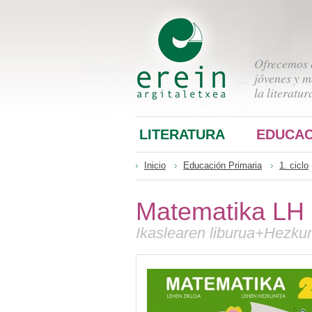
Ofrecemos a
jóvenes y m
la literatur
LITERATURA
EDUCAC
Inicio
Educación Primaria
1. ciclo
Matematika LH
Ikaslearen liburua+Hezku