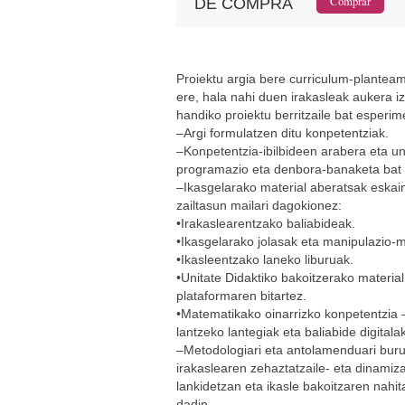
DE COMPRA
Proiektu argia bere curriculum-plantea
ere, hala nahi duen irakasleak aukera 
handiko proiektu berritzaile bat esperi
–Argi formulatzen ditu konpetentziak.
–Konpetentzia-ibilbideen arabera eta un
programazio eta denbora-banaketa bat 
–Ikasgelarako material aberatsak eskaint
zailtasun mailari dagokionez:
•Irakaslearentzako baliabideak.
•Ikasgelarako jolasak eta manipulazio-m
•Ikasleentzako laneko liburuak.
•Unitate Didaktiko bakoitzerako material 
plataformaren bitartez.
•Matematikako oinarrizko konpetentzia
lantzeko lantegiak eta baliabide digitalak
–Metodologiari eta antolamenduari buru
irakaslearen zehaztatzaile- eta dinamiz
lankidetzan eta ikasle bakoitzaren nahit
dadin.