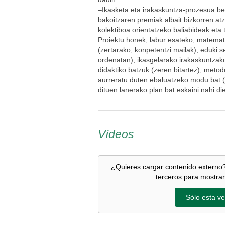
–Ikasketa eta irakaskuntza-prozesua ber
bakoitzaren premiak albait bizkorren at
kolektiboa orientatzeko baliabideak eta 
Proiektu honek, labur esateko, matemat
(zertarako, konpetentzi mailak), eduki s
ordenatan), ikasgelarako irakaskuntzak
didaktiko batzuk (zeren bitartez), metod
aurreratu duten ebaluatzeko modu bat (
dituen lanerako plan bat eskaini nahi die
Vídeos
¿Quieres cargar contenido externo?
terceros para mostrar
Sólo esta ve