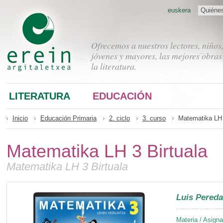
euskera
Quiéne
Ofrecemos a nuestros lectores, niños
jóvenes y mayores, las mejores obras
la literatura.
LITERATURA
EDUCACIÓN
Inicio
Educación Primaria
2. ciclo
3. curso
Matematika LH 
Matematika LH 3 Birtuala
Matematika LH 3 Birtuala
Luis Pereda
Materia / Asigna