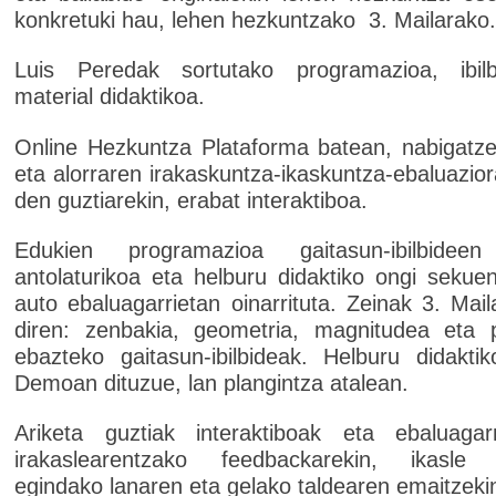
konkretuki hau, lehen hezkuntzako 3. Mailarako.
Luis Peredak sortutako programazioa, ibil
material didaktikoa.
Online Hezkuntza Plataforma batean, nabigatz
eta alorraren irakaskuntza-ikaskuntza-ebaluazio
den guztiarekin, erabat interaktiboa.
Edukien programazioa gaitasun-ibilbidee
antolaturikoa eta helburu didaktiko ongi sekuen
auto ebaluagarrietan oinarrituta. Zeinak 3. Mai
diren: zenbakia, geometria, magnitudea eta 
ebazteko gaitasun-ibilbideak. Helburu didaktik
Demoan dituzue, lan plangintza atalean.
Ariketa guztiak interaktiboak eta ebaluagarr
irakaslearentzako feedbackarekin, ikasle 
egindako lanaren eta gelako taldearen emaitzeki