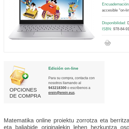
Encuadernación
accesible "on-li
Disponibilidad:
D
ISBN:
978-84-91
Edición on-line
Para su compra, contacta con
nosotros llamando al
943218300
o escríbenos a
OPCIONES
erein@erein.eus
.
DE COMPRA
Matematika online proiektu zorrotza eta berritzai
eta baliabide originalekin lehen hezkuntza os