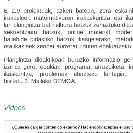
E 2.9 proiektuak, azken batean, zera eskaini
irakasleei: matematikaren irakaskuntza eta ik
lan plangintza bat helburu batzuk zehaztuko ditu
sekuentziatu batzuk, online material mode
baliabide didaktiko batzuk ikasgelarako, metod
eta ikasleek zenbat aurreratu duten ebaluatzek
Plangintza didaktikoari buruzko informazio ge
izanez gero: edukiak, programa, arrazoiketa, in
ikaskuntza, problemak ebazteko lantegia, 
bisitatu 3. Mailako DEMOA.
Vídeos
¿Quieres cargar contenido externo? Haciéndolo aceptas el uso 