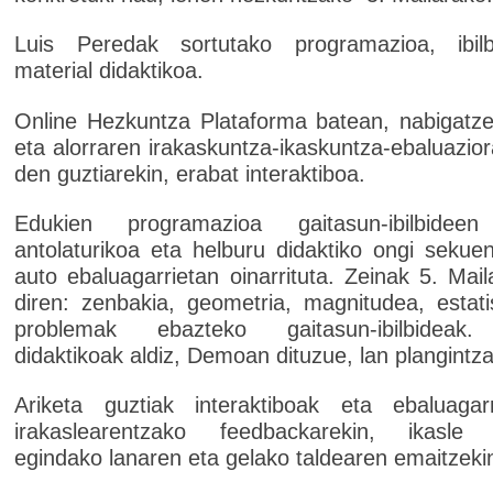
Luis Peredak sortutako programazioa, ibil
material didaktikoa.
Online Hezkuntza Plataforma batean, nabigatz
eta alorraren irakaskuntza-ikaskuntza-ebaluazio
den guztiarekin, erabat interaktiboa.
Edukien programazioa gaitasun-ibilbidee
antolaturikoa eta helburu didaktiko ongi sekuen
auto ebaluagarrietan oinarrituta. Zeinak 5. Mai
diren: zenbakia, geometria, magnitudea, estati
problemak ebazteko gaitasun-ibilbideak.
didaktikoak aldiz, Demoan dituzue, lan plangintza
Ariketa guztiak interaktiboak eta ebaluagarr
irakaslearentzako feedbackarekin, ikasle 
egindako lanaren eta gelako taldearen emaitzeki