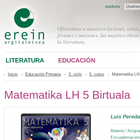
euskera
Quiéne
Ofrecemos a nuestros lectores, niños
jóvenes y mayores, las mejores obras
la literatura.
LITERATURA
EDUCACIÓN
Inicio
Educación Primaria
3. ciclo
5. curso
Matematika LH 
Matematika LH 5 Birtuala
Luis Pereda
Materia / Asigna
Encuadernación