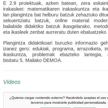
E 2.9 proiektuak, azken batean, zera eskaini
irakasleei: matematikaren irakaskuntza eta ik
lan plangintza bat helburu batzuk zehaztuko ditu
sekuentziatu batzuk, online material mode
baliabide didaktiko batzuk ikasgelarako, metod
eta ikasleek zenbat aurreratu duten ebaluatzek
Plangintza didaktikoari buruzko informazio ge
izanez gero: edukiak, programa, arrazoiketa, in
ikaskuntza, problemak ebazteko lantegia, 
bisitatu 5. Mailako DEMOA.
Vídeos
¿Quieres cargar contenido externo? Haciéndolo aceptas el uso 
terceros para mostrarte publicidad personalizada.