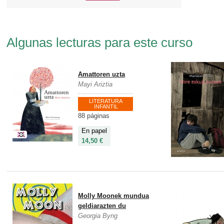
Algunas lecturas para este curso
Amattoren uzta
Mayi Ariztia
LITERATURA
INFANTIL
88 páginas
En papel
14,50 €
Molly Moonek mundua
geldiarazten du
Georgia Byng