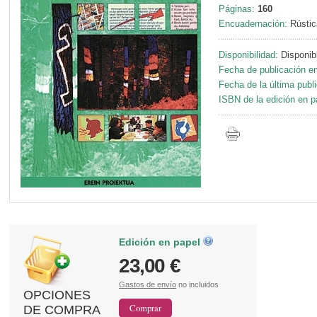
Páginas:
160
Encuadernación:
Rústic
Disponibilidad:
Disponib
Fecha de publicación en
Fecha de la última publ
ISBN de la edición en p
Edición en papel
23,00 €
Gastos de envío
no incluidos
OPCIONES
DE COMPRA