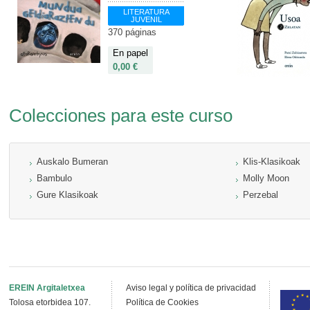
LITERATURA
JUVENIL
370 páginas
En papel
0,00 €
Colecciones para este curso
Auskalo Bumeran
Klis-Klasikoak
Bambulo
Molly Moon
Gure Klasikoak
Perzebal
EREIN Argitaletxea
Aviso legal y política de privacidad
Tolosa etorbidea 107.
Política de Cookies