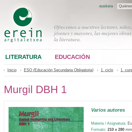
euskera
Quiéne
Ofrecemos a nuestros lectores, niños
jóvenes y mayores, las mejores obras
la literatura.
LITERATURA
EDUCACIÓN
Inicio
ESO (Educación Secundaria Obligatoria)
1. ciclo
1. cur
Murgil DBH 1
Varios autores
Materia / Asignatura:
Eus
Formato:
210 x 280
mm